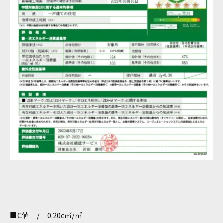
■C値 / 0.20c㎡/㎡