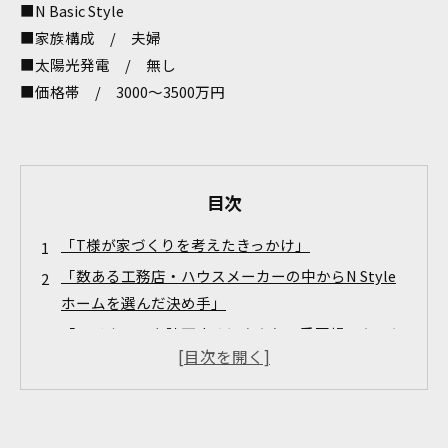
■N Basic Style
■家族構成 / 夫婦
■太陽光発電 / 無し
■価格帯 / 3000～3500万円
目次
「T様が家づくりを考えたきっかけ」
「数ある工務店・ハウスメーカーの中からN Style
ホームを選んだ決め手」
「マイホームを計画するにあたり、重要視したこと
は」
「実際にマイホームに住んでみて」の感想は？
「建ててからのN Styleホームの対応」は？