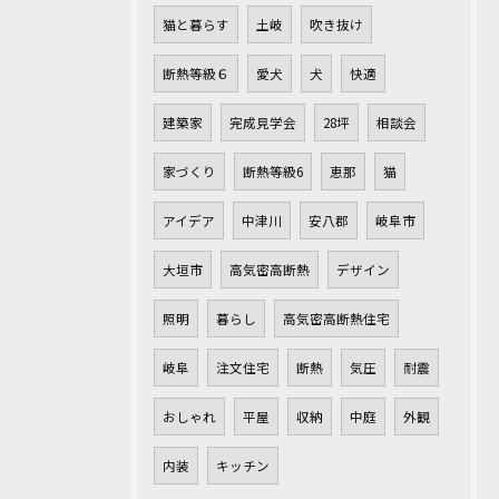
猫と暮らす
土岐
吹き抜け
断熱等級６
愛犬
犬
快適
建築家
完成見学会
28坪
相談会
家づくり
断熱等級6
恵那
猫
アイデア
中津川
安八郡
岐阜市
大垣市
高気密高断熱
デザイン
照明
暮らし
高気密高断熱住宅
岐阜
注文住宅
断熱
気圧
耐震
おしゃれ
平屋
収納
中庭
外観
内装
キッチン