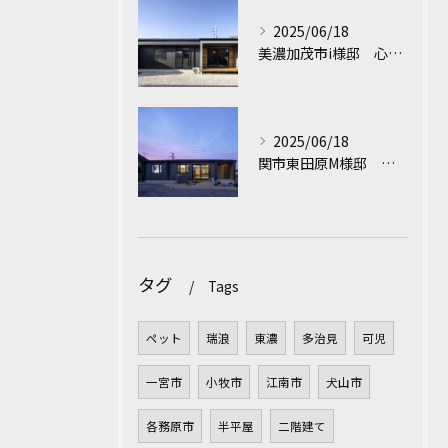
2025/06/18
美濃加茂市i様邸 心地よさが続くシンプル美の平屋
2025/06/18
関市東田原M様邸 光と風が心地いい、収納たっぷりの家事ラク平屋
タグ
Tags
ペット
瑞浪
東濃
多治見
可児
一宮市
小牧市
江南市
犬山市
各務原市
半平屋
二階建て