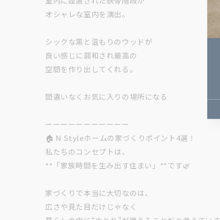
室内に設置された鉄骨階段が
オシャレな室内を演出。
シックな黒と温もりのウッドが
良い感じに調和され最高の
空間を作り出してくれる。
間違いなくお気に入りの場所になる
ーーーーーーーーーーー
🏠 N Styleホームの家づくりポイント4選！
私たちのコンセプトは、
**「家族時間を生み出す住まい」**です🌿
家づくりで本当に大切なのは、
広さや見た目だけじゃなく