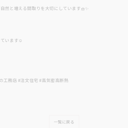
自然と増える間取りを大切にしています🧺✨
。
ています☺️
阜の工務店 #注文住宅 #高気密高断熱
一覧に戻る