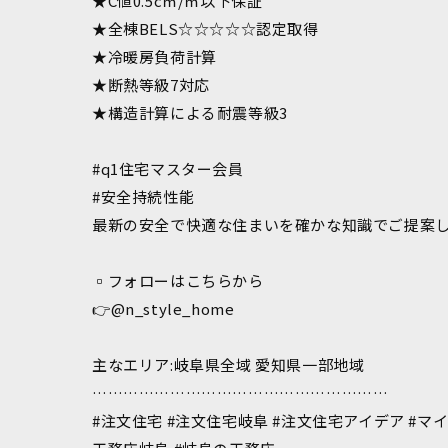
★C値0.5c㎡/㎡以下保証
★全棟BELS☆☆☆☆☆認定取得
★冷暖房負荷計算
★断熱等級7対応
★構造計算による耐震等級3
#q1住宅マスター会員
#安全持続性能
最新の安全で快適な住まいを確かな知識でご提案しま
▫︎フォローはこちらから
👉@n_style_home
主なエリア:岐阜県全域 愛知県一部地域
…………………………………………………
#注文住宅 #注文住宅岐阜 #注文住宅アイデア #マイ