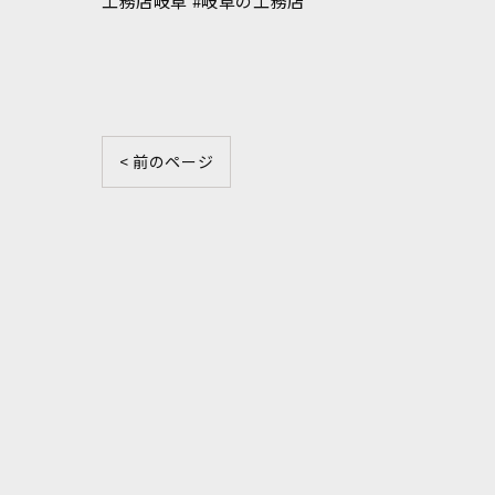
工務店岐阜 #岐阜の工務店
< 前のページ