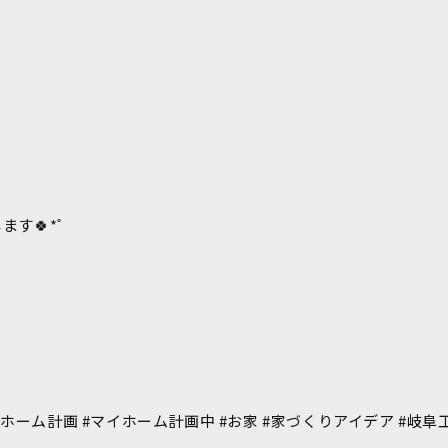
す🍀*゜
ホーム計画 #マイホーム計画中 #お家 #家づくりアイデア #岐阜工