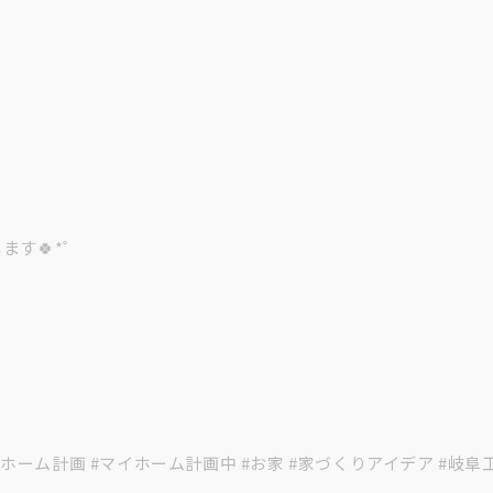
す🍀*゜
ホーム計画 #マイホーム計画中 #お家 #家づくりアイデア #岐阜工