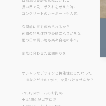
自然派なお庭も素敵だけれど
長い目で見て手入れを考えた時に
コンクリートのカーポートも人気｡
玄関前に車を停められるから
荷物の持ち運びや憂鬱になりがちな
雨の日の買い物も楽々自宅の中へ｡
家族に合わせた玄関周りを
………………………………………
オシャレなデザインと機能性にこだわった
「あなただけのstyle」を見つけませんか？
-NStyleホームのお約束-
★UA値0.36以下保証