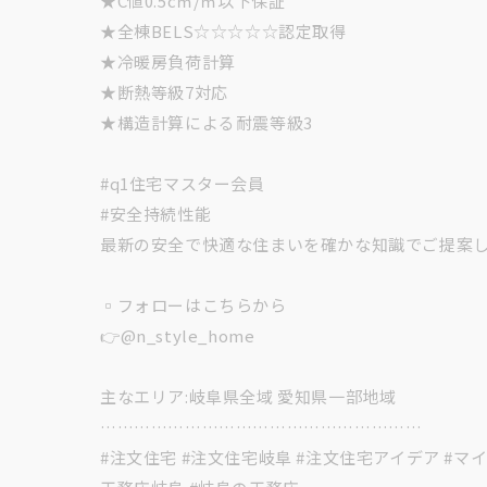
★C値0.5c㎡/㎡以下保証
★全棟BELS☆☆☆☆☆認定取得
★冷暖房負荷計算
★断熱等級7対応
★構造計算による耐震等級3
#q1住宅マスター会員
#安全持続性能
最新の安全で快適な住まいを確かな知識でご提案しま
▫︎フォローはこちらから
👉@n_style_home
主なエリア:岐阜県全域 愛知県一部地域
…………………………………………………
#注文住宅 #注文住宅岐阜 #注文住宅アイデア #マイ