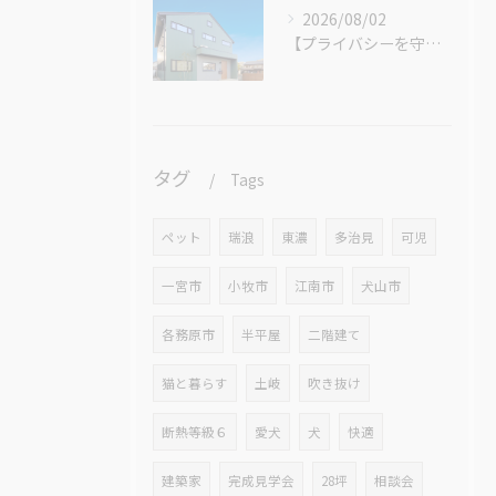
2026/08/02
【プライバシーを守る家】
タグ
Tags
ペット
瑞浪
東濃
多治見
可児
一宮市
小牧市
江南市
犬山市
各務原市
半平屋
二階建て
猫と暮らす
土岐
吹き抜け
断熱等級６
愛犬
犬
快適
建築家
完成見学会
28坪
相談会