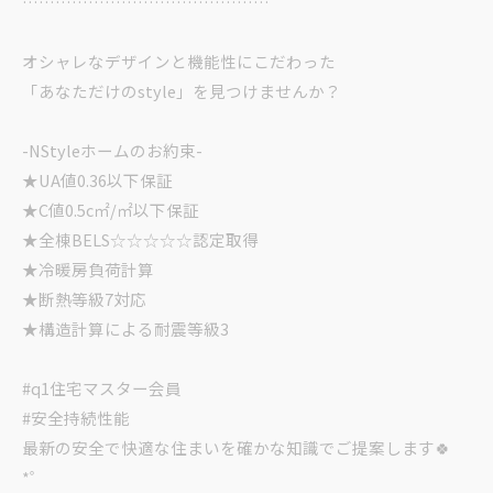
………………………………………
オシャレなデザインと機能性にこだわった
「あなただけのstyle」を見つけませんか？
-NStyleホームのお約束-
★UA値0.36以下保証
★C値0.5c㎡/㎡以下保証
★全棟BELS☆☆☆☆☆認定取得
★冷暖房負荷計算
★断熱等級7対応
★構造計算による耐震等級3
#q1住宅マスター会員
#安全持続性能
最新の安全で快適な住まいを確かな知識でご提案します🍀
*゜