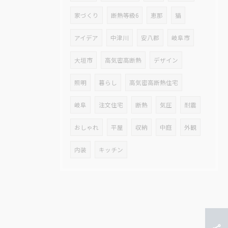
家づくり
断熱等級6
恵那
猫
アイデア
中津川
安八郡
岐阜市
大垣市
高気密高断熱
デザイン
照明
暮らし
高気密高断熱住宅
岐阜
注文住宅
断熱
気圧
耐震
おしゃれ
平屋
収納
中庭
外観
内装
キッチン