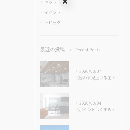
ペット
イベント
トピック
最近の投稿
Recent Posts
2026/08/07
【思わず見上げる主役級の天井】
2026/08/04
【ポイントはくすみカラー】