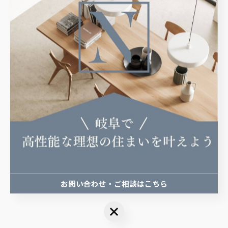
いつでも快適に過ごせる注文住宅の施工を岐阜にてお引き受
けしており、室内の温度差が少なく、どの部屋でも快適に過
ごせる高気密高断熱住宅の提供によって、ご家族の健康や毎
日の暮らしやすさを支えます。さらに、断熱性と気密性の両
方を高い水準で保つことで、冷暖房に頼りすぎない快適な住
環境が整うだけでなく、高い省エネ効果も目指せます。こう
した性能の高さは住まいの寿命や維持費にも関わるため、長
く愛される住まいづくりにつながります。
岐阜で高気密高断熱住宅を建築
お問い合わせ・ご相談はこちら
お問い合わせ・ご相談はこちら